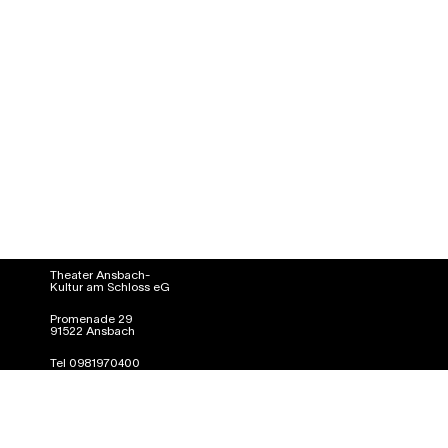
Theater Ansbach-
Kultur am Schloss eG
Promenade 29
91522 Ansbach
Tel 0981970400
info@kultur-am-schloss.de