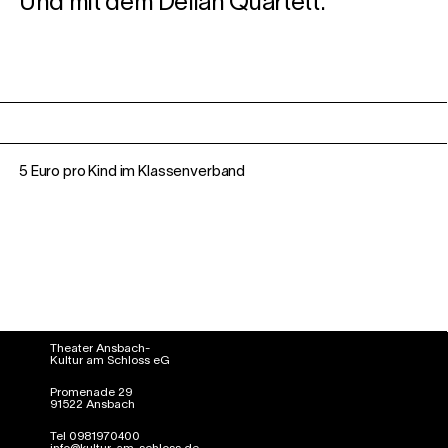
Und mit dem Delian Quartett.
5 Euro pro Kind im Klassenverband
Theater Ansbach-
Kultur am Schloss eG
Promenade 29
91522 Ansbach
Tel 0981970400