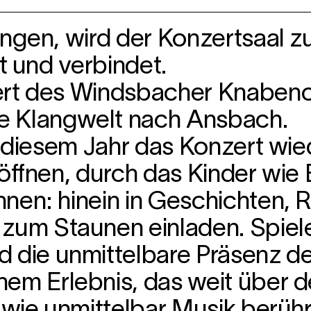
ingen, wird der Konzertsaal 
lt und verbindet.
zert des Windsbacher Knabe
e Klangwelt nach Ansbach.
n diesem Jahr das Konzert wie
öffnen, durch das Kin
der wie
nen: hinein in Ge
schichten, 
d zum
Staunen einladen. Spiel
d die unmittelbare Präsenz 
nem Erlebnis, das weit über 
, wie unmittelbar Musik berü