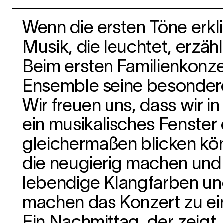
Wenn die ersten Töne erkl
Musik, die leuchtet, erzäh
Beim ersten Familienkon
Ensemble seine besonder
Wir freuen uns, dass wir i
ein musikalisches Fenster 
gleichermaßen blicken kön
die neugierig machen un
lebendige Klangfar
ben un
machen das
Konzert zu ei
Ein Nachmittag, der zeigt