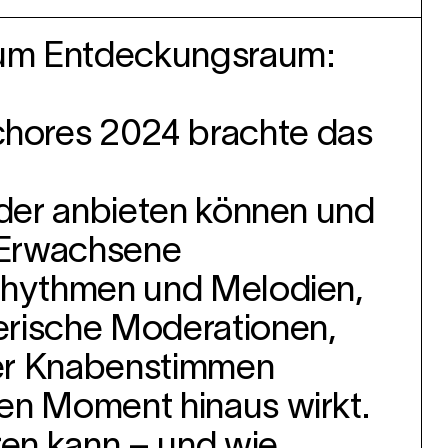
zum Entde
ckungsraum:
nchores 2024
brachte das
der anbie
ten können und
 Erwachsene
Rhythmen und Melodien,
erische Moderationen,
der Knabenstimmen
den Moment hinaus wirkt.
hren kann – und
wie