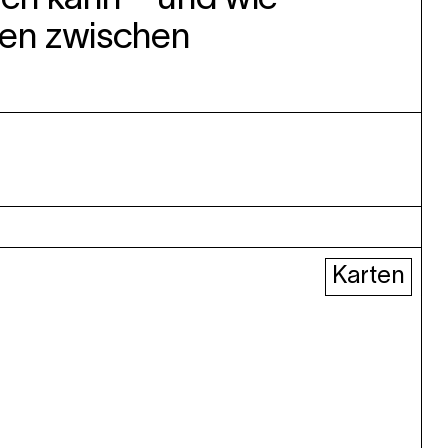
en zwi
schen
Karten