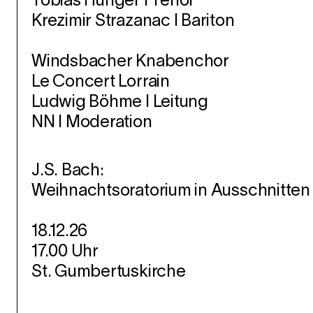
Tobias Hunger I Tenor
Krezimir Strazanac I Bariton
Windsbacher Knabenchor
Le Concert Lorrain
Ludwig Böhme I Leitung
NN I Moderation
J
.S. Bach:
Weihnachtsoratorium in Ausschnitten
18.12.26
17.00 Uhr
St. Gumbertuskirche