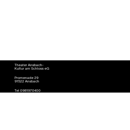
Theater Ansbach-
Kultur am Schloss eG
Promenade 29
91522 Ansbach
Tel 0981970400
info@kultur-am-schloss.de
Presse