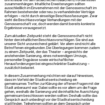
unmittelbar mit den tatsächlichen baulichen Erfordernissen
zusammenhängen. Inhaltliche Erweiterungen sollten
ausschließlich im Einvernehmen mit der Genossenschaft im
Rahmen bestehender oder neu zu verhandelnder Verträge
erfolgen – nicht durch einseitige Beschlussfassungen. Zwar
sieht die Beschlussvorlage Verhandlungen mit der
Genossenschaft vor, doch werden damit bereits konkrete
Ergebnisse vorausgesetzt.
Zum aktuellen Zeitpunkt steht die Genossenschaft nicht
hinter den inhaltlichen Beschlussvorschlägen. Sie sind aus
unserer Sicht unzureichend geklärt. Vor allem sind nicht alle
Betroffenen eingebunden. Die Überlegungen kommen zudem
zu einem Zeitpunkt, der das Theater – angesichts der
anstehenden Sanierung, eines notwendigen Umzugs,
personeller Engpässe sowie wirtschaftlicher
Herausforderungen bei eingeschränkter Saalnutzung –
zusätzlich belastet.
In diesem Zusammenhang möchten wir darauf hinweisen,
dass im Vorfeld der Stadtratsentscheidung ein
gemeinsames Treffen zur Klärung der offenen Fragen mit der
Stadt anberaumt war. Dabei sollte es vor allem um die Frage
gehen, weshalb die Sanierung und die inhaltliche Ausrichtung
gemeinsam beschlossen werden sollten. Deshalb sollte das
Gespräch auch unbedingt vor der Stadtratsentscheidung
stattfinden. Teilnehmen sollten an dem Gespräch unter