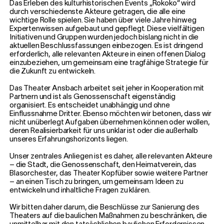
Das Erleben des kulturhistorischen Events „Rokoko“ wird
durch verschiedenste Akteure getragen, die alle eine
wichtige Rolle spielen. Sie haben über viele Jahre hinweg
Expertenwissen aufgebaut und gepflegt. Diese vielfältigen
Initiativen und Gruppen wurden jedoch bislang nicht in die
aktuellen Beschlussfassungen einbezogen. Es ist dringend
erforderlich, alle relevanten Akteure in einen offenen Dialog
einzubeziehen, um gemeinsam eine tragfähige Strategie für
die Zukunft zu entwickeln.
Das Theater Ansbach arbeitet seit jeher in Kooperation mit
Partnern und ist als Genossenschaft eigenständig
organisiert. Es entscheidet unabhängig und ohne
Einflussnahme Dritter. Ebenso möchten wir betonen, dass wir
nicht unüberlegt Aufgaben übernehmen können oder wollen,
deren Realisierbarkeit für uns unklar ist oder die außerhalb
unseres Erfahrungshorizonts liegen.
Unser zentrales Anliegen ist es daher, alle relevanten Akteure
– die Stadt, die Genossenschaft, den Heimatverein, das
Blasorchester, das Theater Kopfüber sowie weitere Partner
– an einen Tisch zu bringen, um gemeinsam Ideen zu
entwickeln und inhaltliche Fragen zu klären.
Wir bitten daher darum, die Beschlüsse zur Sanierung des
Theaters auf die baulichen Maßnahmen zu beschränken, die