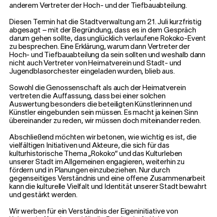
anderem Vertreter der Hoch- und der Tiefbauabteilung.
Diesen Termin hat die Stadtverwaltung am 21. Juli kurzfristig
abgesagt – mit der Begründung, dass es in dem Gespräch
darum gehen sollte, das unglücklich verlaufene Rokoko-Event
zu besprechen. Eine Erklärung, warum dann Vertreter der
Hoch- und Tiefbauabteilung da sein sollten und weshalb dann
nicht auch Vertreter von Heimatverein und Stadt- und
Jugendblasorchester eingeladen wurden, blieb aus.
Sowohl die Genossenschaft als auch der Heimatverein
vertreten die Auffassung, dass bei einer solchen
Auswertung besonders die beteiligten Künstlerinnen und
Künstler eingebunden sein müssen. Es macht ja keinen Sinn
übereinander zu reden, wir müssen doch miteinander reden.
Abschließend möchten wir betonen, wie wichtig es ist, die
vielfältigen Initiativen und Akteure, die sich für das
kulturhistorische Thema „Rokoko“ und das Kulturleben
unserer Stadt im Allgemeinen engagieren, weiterhin zu
fördern und in Planungen einzubeziehen. Nur durch
gegenseitiges Verständnis und eine offene Zusammenarbeit
kann die kulturelle Vielfalt und Identität unserer Stadt bewahrt
und gestärkt werden.
Wir werben für ein Verständnis der Eigeninitiative von