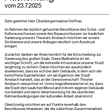
vom 23.7.2025
Sehr geehrter Herr Oberbürgermeister Deffner,
im Rahmen der kürzlich gefassten Beschlüsse des Schul- und
Kulturausschusses sowie des Bauausschusses zur baulichen
Sanierung unseres Theaters Ansbach möchten wir unsere
Sichtweise und unsere Anliegen deutlich zum Ausdruck
bringen.
Zunächst danken wir Ihnen herzlich für die Entscheidung zur
Sanierung des großen Saals. Diese Maßnahme ist ein
wichtiger Schritt, um die kulturelle Infrastruktur unserer Stadt
langfristig zu sichern. Dabei möchten wir ausdrücklich
anerkennen, dass es sich bei dem Gebäude, in dem sich der
betroffene Saal befindet, um ein Eigentum der Stadt
Ansbach handelt, das an die Genossenschaft Theater
Ansbach verpachtet ist. Umso begrüßenswerter ist es, dass
die Stadt den baulichen Missstand in ihrem eigenen Gebäude
nun behebt und damit Verantwortung für die räumlichen
Rahmenbedingungen der kulturellen Arbeit übernimmt.
Gleichzeitig möchten wir auf Punkte innerhalb des
Beschlusses hinweisen, die die zukünftige Zusammenarbeit