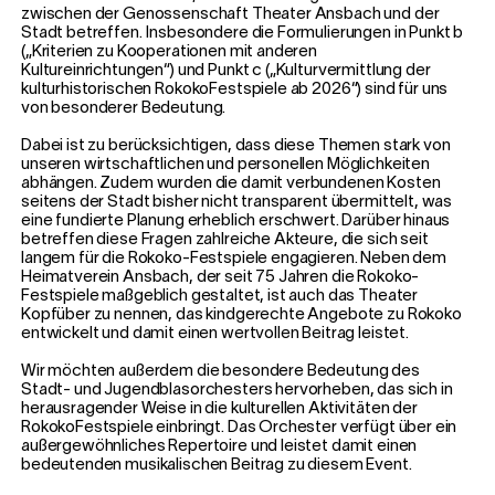
zwischen der Genossenschaft Theater Ansbach und der
Stadt betreffen. Insbesondere die Formulierungen in Punkt b
(„Kriterien zu Kooperationen mit anderen
Kultureinrichtungen“) und Punkt c („Kulturvermittlung der
kulturhistorischen RokokoFestspiele ab 2026“) sind für uns
von besonderer Bedeutung.
Dabei ist zu berücksichtigen, dass diese Themen stark von
unseren wirtschaftlichen und personellen Möglichkeiten
abhängen. Zudem wurden die damit verbundenen Kosten
seitens der Stadt bisher nicht transparent übermittelt, was
eine fundierte Planung erheblich erschwert. Darüber hinaus
betreffen diese Fragen zahlreiche Akteure, die sich seit
langem für die Rokoko-Festspiele engagieren. Neben dem
Heimatverein Ansbach, der seit 75 Jahren die Rokoko-
Festspiele maßgeblich gestaltet, ist auch das Theater
Kopfüber zu nennen, das kindgerechte Angebote zu Rokoko
entwickelt und damit einen wertvollen Beitrag leistet.
Wir möchten außerdem die besondere Bedeutung des
Stadt- und Jugendblasorchesters hervorheben, das sich in
herausragender Weise in die kulturellen Aktivitäten der
RokokoFestspiele einbringt. Das Orchester verfügt über ein
außergewöhnliches Repertoire und leistet damit einen
bedeutenden musikalischen Beitrag zu diesem Event.