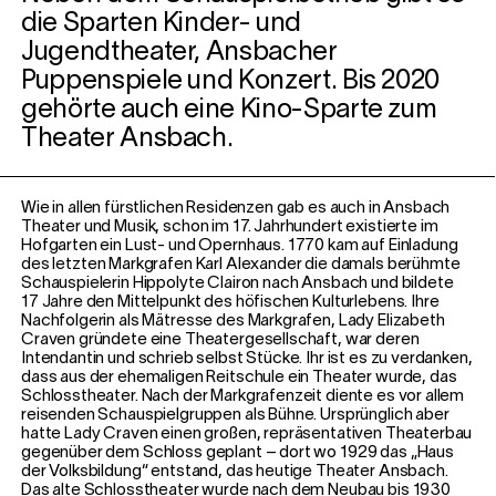
die Sparten Kinder- und
Jugendtheater, Ansbacher
Puppenspiele und Konzert. Bis 2020
gehörte auch eine Kino-Sparte zum
Theater Ansbach.
Wie in allen fürstlichen Residenzen gab es auch in Ansbach
Theater und Musik, schon im 17. Jahrhundert existierte im
Hofgarten ein Lust- und Opernhaus. 1770 kam auf Einladung
des letzten Markgrafen Karl Alexander die damals berühmte
Schauspielerin Hippolyte Clairon nach Ansbach und bildete
17 Jahre den Mittelpunkt des höfischen Kulturlebens. Ihre
Nachfolgerin als Mätresse des Markgrafen, Lady Elizabeth
Craven gründete eine Theatergesellschaft, war deren
Intendantin und schrieb selbst Stücke. Ihr ist es zu verdanken,
dass aus der ehemaligen Reitschule ein Theater wurde, das
Schlosstheater. Nach der Markgrafenzeit diente es vor allem
reisenden Schauspielgruppen als Bühne. Ursprünglich aber
hatte Lady Craven einen großen, repräsentativen Theaterbau
gegenüber dem Schloss geplant – dort wo 1929 das „Haus
der Volksbildung“ entstand, das heutige Theater Ansbach.
Das alte Schlosstheater wurde nach dem Neubau bis 1930