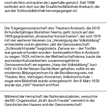
noch als Kino und später als Lagerhalle genutzt. Seit 1988
befindet sich dort nun die Staatliche Bibliothek Ansbach, die
aus der Schlossbibliothek hervorgegangen ist.
Die Trägergenossenschaft des Theaters Ansbach, die 2019
ihr hundertjähriges Bestehen feierte, geht zurück auf den
1909 gegründeten „Ansbacher Konzertverein“, der sich 1919
mit vier weiteren Vereinen zur „Vereinigung der Volksbildung“
entwickelte und im gleichen Jahr die Genossenschaft
„Schlosslichtspiele“ begründete. Ziel war es – der Tonfilm
war gerade erfunden worden- kontinuierlich Kino in Ansbach
zu zeigen. 1929, mitten in der Weltwirtschaftskrise, baute die
aus beiden Kulturanbietern zusammengeführte
Genossenschaft ein eigenes „Haus der Volksbildung“, kurz
HdV. Im Stil der Neuen Sachlichkeit gehalten, sollte es ein
modernes Bildungszentrum für die Bevölkerung sein, mit
Theater, Kino, Vorträgen, Konzerten, Volkshochschule –
sogar eine Bibliothek wurde untergebracht. Am 8. März 1930
wurde das „HdV“ feierlich eröffnet.
Während der Herrschaft der Nationalsozialisten, versuchte
die NS-Organisation „Kraft durch Freude“ vermehrt in die
Geschicke des Hauses und der Genossenschaft