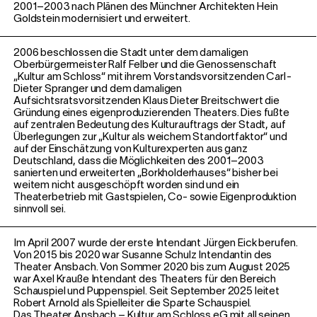
2001–2003 nach Plänen des Münchner Architekten Hein
Goldstein modernisiert und erweitert.
2006 beschlossen die Stadt unter dem damaligen
Oberbürgermeister Ralf Felber und die Genossenschaft
„Kultur am Schloss“ mit ihrem Vorstandsvorsitzenden Carl-
Dieter Spranger und dem damaligen
Aufsichtsratsvorsitzenden Klaus Dieter Breitschwert die
Gründung eines eigenproduzierenden Theaters. Dies fußte
auf zentralen Bedeutung des Kulturauftrags der Stadt, auf
Überlegungen zur „Kultur als weichem Standortfaktor“ und
auf der Einschätzung von Kulturexperten aus ganz
Deutschland, dass die Möglichkeiten des 2001–2003
sanierten und erweiterten „Borkholderhauses“ bisher bei
weitem nicht ausgeschöpft worden sind und ein
Theaterbetrieb mit Gastspielen, Co- sowie Eigenproduktion
sinnvoll sei.
Im April 2007 wurde der erste Intendant Jürgen Eick berufen.
Von 2015 bis 2020 war Susanne Schulz Intendantin des
Theater Ansbach. Von Sommer 2020 bis zum August 2025
war Axel Krauße Intendant des Theaters für den Bereich
Schauspiel und Puppenspiel. Seit September 2025 leitet
Robert Arnold als Spielleiter die Sparte Schauspiel.
Das Theater Ansbach – Kultur am Schloss eG mit all seinen