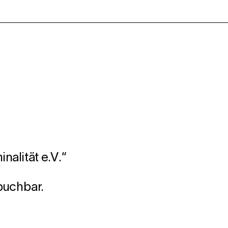
nalität e.V.“
buchbar.