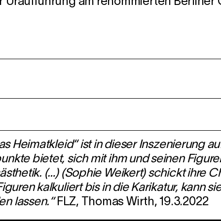
r Uraufführung am renommierten Berliner 
„Das Heimatkleid“ ist in dieser Inszenierung 
punkte bietet, sich mit ihm und seinen Fig
sthetik. (…) (Sophie Weikert) schickt ihre C
guren kalkuliert bis in die Karikatur, kann s
en lassen.“
FLZ, Thomas Wirth, 19.3.2022