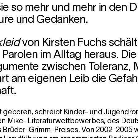
sie so mehr und mehr in den D
eure und Gedanken.
leid
von Kirsten Fuchs schält
Parolen im Alltag heraus. Die 
gumente zwischen Toleranz, M
t am eigenen Leib die Gefahr
aft.
dt geboren, schreibt Kinder- und Jugendr
Open Mike- Literaturwettbewerbes, des Deu
s Brüder-Grimm-Preises. Von 2002-2005 war