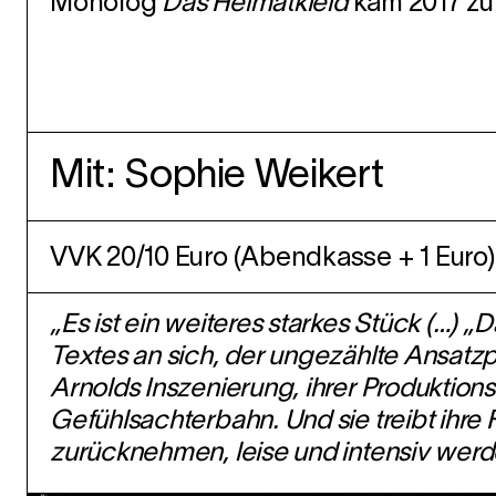
Monolog
Das Heimatkleid
kam 2017 zu
Mit: Sophie Weikert
VVK 20/10 Euro (Abendkasse + 1 Euro)
„Es ist ein weiteres starkes Stück (…) 
Textes an sich, der ungezählte Ansatz
Arnolds Inszenierung, ihrer Produktionsä
Gefühlsachterbahn. Und sie treibt ihre Fi
zurücknehmen, leise und intensiv werd