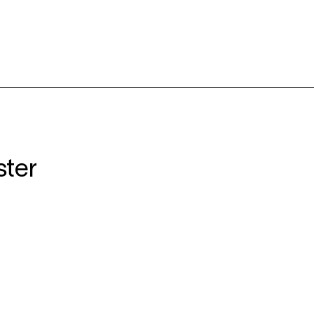
ter
r