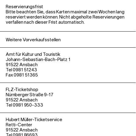
Reservierungsfrist
Bitte beachten Sie, dass Karten maximal zwei Wochen lang
reserviert werden
können. Nicht abgeholte Reservierungen
verfallen nach dieser Frist automatisch.
Weitere Vorverkaufsstellen
Amt für Kultur und Touristik
Johann-Sebastian-Bach-Platz 1
91522 Ansbach
Tel 0981 51243
Fax 0981 51365
FLZ-Ticketshop
Nürnberger Straße 9-17
91522 Ansbach
Tel 0981 950-333
Hubert Müller-Ticketservice
Retti-Center
91522 Ansbach
Tel 0981 86693