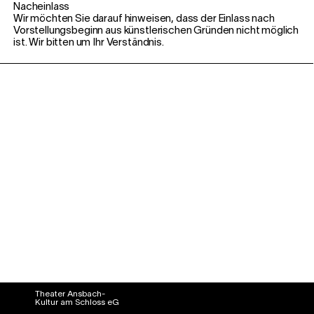
Nacheinlass
Wir möchten Sie darauf hinweisen, dass der
Einlass nach
Vorstellungsbeginn aus
künstlerischen Gründen nicht möglich
ist.
Wir bitten um Ihr Verständnis.
Theater Ansbach-
Kultur am Schloss eG