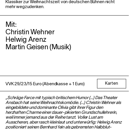
Klassiker zur Weihnachtszeit von deutschen Bühnen nicht
mehr wegzudenken.
Mit:
Christin Wehner
Helwig Arenz
Martin Geisen (Musik)
Karten
VVK 29/23/15 Euro (Abendkasse + 1 Euro)
„Schräge Farce mit typisch britischem Humor (…) Das Theater
Ansbach hat seine Weihnachtskomödie. (…) Christin Wehner als
eingebildete und dominante Olivia gibt ihrer Figur den
herzhaften Charme einer dauer-pikierten Grundschullehrerin,
weil immer jemand aus der Reihe tanzt. Voller Lust am
Ausscheren, aber rasch kleinlaut und unterwürfig: Helwig Arenz
positioniert seinen Bernhard fein als gebremsten Halbblut-