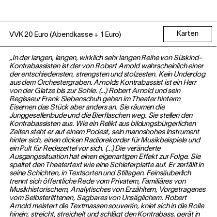
Karten
VVK 20 Euro (Abendkasse + 1 Euro)
„In der langen, langen, wirklich sehr langen Reihe von Süskind-
Kontrabassisten ist der von Robert Arnold wahrscheinlich einer
der entschiedensten, strengsten und stolzesten. Kein Underdog
aus dem Orchestergraben. Arnolds Kontrabassist ist ein Herr
von der Glatze bis zur Sohle. (…) Robert Arnold und sein
Regisseur Frank Siebenschuh gehen im Theater hinterm
Eisernen das Stück aber anders an. Sie räumen die
Junggesellenbude und die Bierflaschen weg. Sie stellen den
Kontrabassisten aus. Wie ein Relikt aus bildungsbürgerlichen
Zeiten steht er auf einem Podest, sein mannshohes Instrument
hinter sich, einen dicken Radiorekorder für Musikbeispiele und
ein Pult für Redezettel vor sich. (…) Die veränderte
Ausgangssituation hat einen eigenartigen Effekt zur Folge. Sie
spaltet den Theatertext wie eine Schieferplatte auf. Er zerfällt in
seine Schichten, in Textsorten und Stillagen. Feinsäuberlich
trennt sich öffentliche Rede vom Privatem, Familiäres von
Musikhistorischem, Analytisches von Erzähltem, Vorgetragenes
vom Selbsterlittenen, Sagbares von Unsäglichem. Robert
Arnold meistert die Textmassen souverän, kniet sich in die Rolle
hinein, streicht, streichelt und schlägt den Kontrabass, gerät in