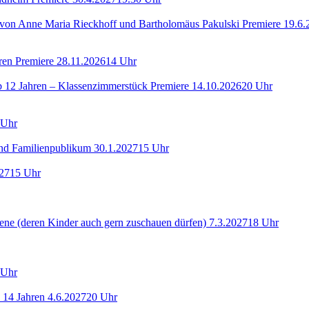
e von Anne Maria Rieckhoff und Bartholomäus Pakulski
Premiere 19.6.
hren
Premiere 28.11.2026
14 Uhr
ab 12 Jahren – Klassenzimmerstück
Premiere 14.10.2026
20 Uhr
 Uhr
 und Familienpublikum
30.1.2027
15 Uhr
27
15 Uhr
ene (deren Kinder auch gern zuschauen dürfen)
7.3.2027
18 Uhr
 Uhr
b 14 Jahren
4.6.2027
20 Uhr