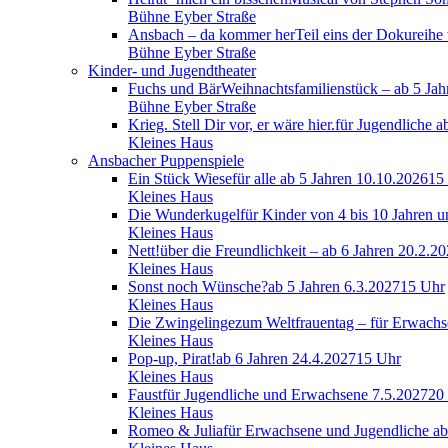
Bühne Eyber Straße
Ansbach – da kommer her
Teil eins der Dokureih
Bühne Eyber Straße
Kinder- und Jugendtheater
Fuchs und Bär
Weihnachtsfamilienstück – ab 5 Ja
Bühne Eyber Straße
Krieg. Stell Dir vor, er wäre hier.
für Jugendliche 
Kleines Haus
Ansbacher Puppenspiele
Ein Stück Wiese
für alle ab 5 Jahren
10.10.2026
15
Kleines Haus
Die Wunderkugel
für Kinder von 4 bis 10 Jahren
Kleines Haus
Nett!
über die Freundlichkeit – ab 6 Jahren
20.2.20
Kleines Haus
Sonst noch Wünsche?
ab 5 Jahren
6.3.2027
15 Uhr
Kleines Haus
Die Zwingelinge
zum Weltfrauentag – für Erwachs
Kleines Haus
Pop-up, Pirat!
ab 6 Jahren
24.4.2027
15 Uhr
Kleines Haus
Faust
für Jugendliche und Erwachsene
7.5.2027
20
Kleines Haus
Romeo & Julia
für Erwachsene und Jugendliche a