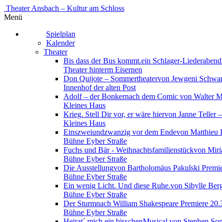
Theater Ansbach – Kultur am Schloss
Menü
Spielplan
Kalender
Theater
Bis dass der Bus kommt.
ein Schlager-Liederaben
Theater hinterm Eisernen
Don Quijote – Sommertheater
von Jewgeni Schwa
Innenhof der alten Post
Adolf – der Bonker
nach dem Comic von Walter 
Kleines Haus
Krieg. Stell Dir vor, er wäre hier
von Janne Teller 
Kleines Haus
Einszweiundzwanzig vor dem Ende
von Matthieu 
Bühne Eyber Straße
Fuchs und Bär - Weihnachtsfamilienstück
von Miri
Bühne Eyber Straße
Die Ausstellung
von Bartholomäus Pakulski
Premie
Bühne Eyber Straße
Ein wenig Licht. Und diese Ruhe.
von Sibylle Be
Bühne Eyber Straße
Der Sturm
nach William Shakespeare
Premiere 20.
Bühne Eyber Straße
Heirat´ mich ein bisschen
Musical von Stephen S