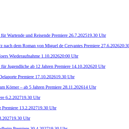
d für Wartende und Reisende
Premiere 26.7.2025
19.30 Uhr
rz nach dem Roman von Miguel de Cervantes
Premiere 27.6.2026
20:3
Moers
Wiederaufnahme 1.10.2026
20:00 Uhr
– für Jugendliche ab 12 Jahren
Premiere 14.10.2026
20 Uhr
Delaporte
Premiere 17.10.2026
19.30 Uhr
am Körner – ab 5 Jahren
Premiere 28.11.2026
14 Uhr
re 6.2.2027
19.30 Uhr
rg
Premiere 13.2.2027
19.30 Uhr
3.2027
19.30 Uhr
ondheim
Premiere 30.4.2027
19.30 Uhr