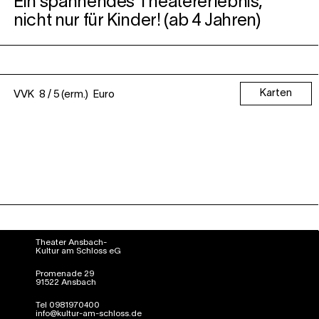
Ein spannendes Theatererlebnis,
nicht nur für Kinder! (ab 4 Jahren)
Karten
VVK 8 / 5 (erm.) Euro
Theater Ansbach-
Kultur am Schloss eG
Promenade 29
91522 Ansbach
Tel 0981970400
info@kultur-am-schloss.de