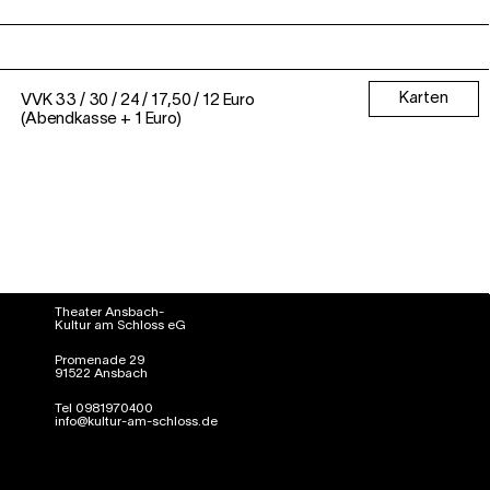
Karten
VVK 33 / 30 / 24 / 17,50 / 12 Euro
(Abendkasse + 1 Euro)
Theater Ansbach-
Kultur am Schloss eG
Promenade 29
91522 Ansbach
Tel 0981970400
info@kultur-am-schloss.de