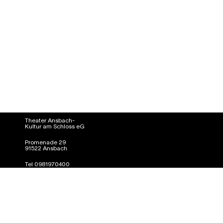
Theater Ansbach-
Kultur am Schloss eG
Promenade 29
91522 Ansbach
Tel 0981970400
info@kultur-am-schloss.de
Presse