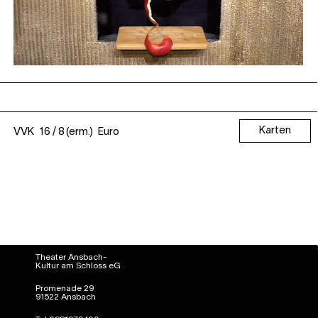
Karten
VVK 16 / 8 (erm.) Euro
Theater Ansbach-
Kultur am Schloss eG
Promenade 29
91522 Ansbach