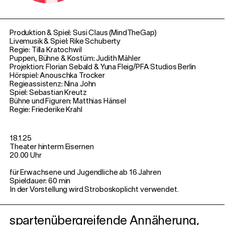
Produktion & Spiel: Susi Claus (MindTheGap)
Livemusik & Spiel: Rike Schuberty
Regie: Tilla Kratochwil
Puppen, Bühne & Kostüm: Judith Mähler
Projektion: Florian Sebald & Yuna Fleig/PFA Studios Berlin
Hörspiel: Anouschka Trocker
Regieassistenz: Nina John
Spiel: Sebastian Kreutz
Bühne und Figuren: Matthias Hänsel
Regie: Friederike Krahl
18.1.25
Theater hinterm Eisernen
20.00 Uhr
für Erwachsene und Jugendliche ab 16 Jahren
Spieldauer: 60 min
In der Vorstellung wird Stroboskoplicht verwendet.
spartenübergreifende Annäherung,