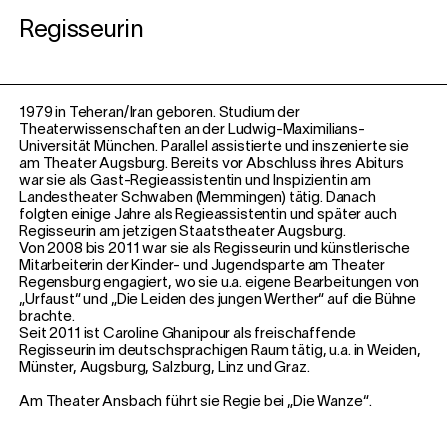
Regisseurin
1979 in Teheran/Iran geboren. Studium der
Theaterwissenschaften an der Ludwig-Maximilians-
Universität München. Parallel assistierte und inszenierte sie
am Theater Augsburg. Bereits vor Abschluss ihres Abiturs
war sie als Gast-Regieassistentin und Inspizientin am
Landestheater Schwaben (Memmingen) tätig. Danach
folgten einige Jahre als Regieassistentin und später auch
Regisseurin am jetzigen Staatstheater Augsburg.
Von 2008 bis 2011 war sie als Regisseurin und künstlerische
Mitarbeiterin der Kinder- und Jugendsparte am Theater
Regensburg engagiert, wo sie u.a. eigene Bearbeitungen von
„Urfaust“ und „Die Leiden des jungen Werther“ auf die Bühne
brachte.
Seit 2011 ist Caroline Ghanipour als freischaffende
Regisseurin im deutschsprachigen Raum tätig, u.a. in Weiden,
Münster, Augsburg, Salzburg, Linz und Graz.
Am Theater Ansbach führt sie Regie bei „Die Wanze“.