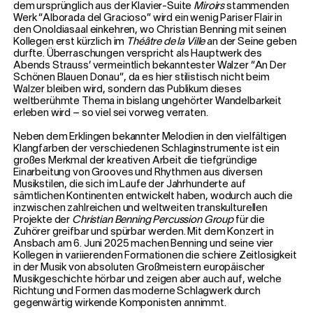
dem ursprünglich aus der Klavier-Suite
Miroirs
stammenden
Werk “Alborada del Gracioso” wird ein wenig Pariser Flair in
den Onoldiasaal einkehren, wo Christian Benning mit seinen
Kollegen erst kürzlich im
Théâtre de la Ville
an der Seine geben
durfte. Überraschungen verspricht als Hauptwerk des
Abends Strauss’ vermeintlich bekanntester Walzer “An Der
Schönen Blauen Donau”, da es hier stilistisch nicht beim
Walzer bleiben wird, sondern das Publikum dieses
weltberühmte Thema in bislang ungehörter Wandelbarkeit
erleben wird – so viel sei vorweg verraten.
Neben dem Erklingen bekannter Melodien in den vielfältigen
Klangfarben der verschiedenen Schlaginstrumente ist ein
großes Merkmal der kreativen Arbeit die tiefgründige
Einarbeitung von Grooves und Rhythmen aus diversen
Musikstilen, die sich im Laufe der Jahrhunderte auf
sämtlichen Kontinenten entwickelt haben, wodurch auch die
inzwischen zahlreichen und weltweiten transkulturellen
Projekte der
Christian Benning Percussion Group
für die
Zuhörer greifbar und spürbar werden. Mit dem Konzert in
Ansbach am 6. Juni 2025 machen Benning und seine vier
Kollegen in variierenden Formationen die schiere Zeitlosigkeit
in der Musik von absoluten Großmeistern europäischer
Musikgeschichte hörbar und zeigen aber auch auf, welche
Richtung und Formen das moderne Schlagwerk durch
gegenwärtig wirkende Komponisten annimmt.