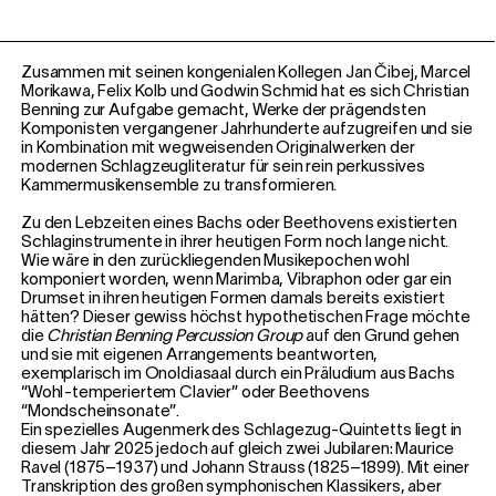
Zusammen mit seinen kongenialen Kollegen Jan Čibej, Marcel
Morikawa, Felix Kolb und Godwin Schmid hat es sich Christian
Benning zur Aufgabe gemacht, Werke der prägendsten
Komponisten vergangener Jahrhunderte aufzugreifen und sie
in Kombination mit wegweisenden Originalwerken der
modernen Schlagzeugliteratur für sein rein perkussives
Kammermusikensemble zu transformieren.
Zu den Lebzeiten eines Bachs oder Beethovens existierten
Schlaginstrumente in ihrer heutigen Form noch lange nicht.
Wie wäre in den zurückliegenden Musikepochen wohl
komponiert worden, wenn Marimba, Vibraphon oder gar ein
Drumset in ihren heutigen Formen damals bereits existiert
hätten? Dieser gewiss höchst hypothetischen Frage möchte
die
Christian Benning Percussion Group
auf den Grund gehen
und sie mit eigenen Arrangements beantworten,
exemplarisch im Onoldiasaal durch ein Präludium aus Bachs
“Wohl-temperiertem Clavier” oder Beethovens
“Mondscheinsonate”.
Ein spezielles Augenmerk des Schlagezug-Quintetts liegt in
diesem Jahr 2025 jedoch auf gleich zwei Jubilaren: Maurice
Ravel (1875–1937) und Johann Strauss (1825–1899). Mit einer
Transkription des großen symphonischen Klassikers, aber