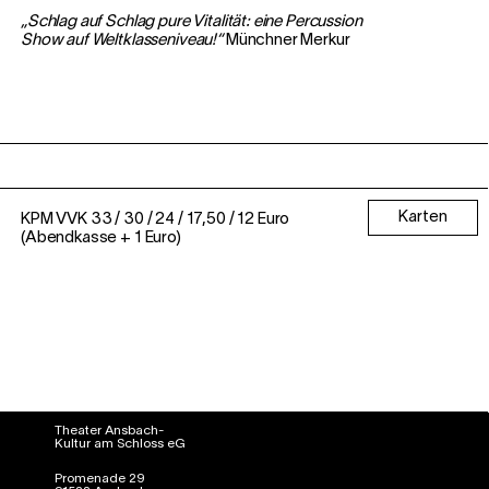
„Schlag auf Schlag pure Vitalität: eine Percussion
Show auf Weltklasseniveau!“
Münchner Merkur
Karten
KPM VVK 33 / 30 / 24 / 17,50 / 12 Euro
(Abendkasse + 1 Euro)
Theater Ansbach-
Kultur am Schloss eG
Promenade 29