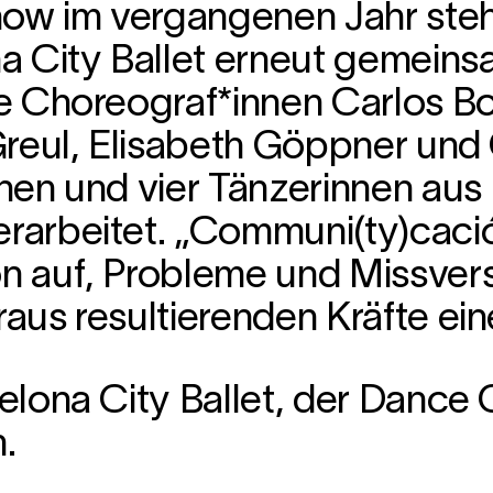
Show im vergangenen Jahr st
a City Ballet erneut gemeins
 Choreograf*innen Carlos Bon
reul, Elisabeth Göppner und C
nen und vier Tänzerinnen aus
arbeitet. „Communi(ty)cació
 auf, Probleme und Missvers
us resultierenden Kräfte ein
elona City Ballet, der Dance
.