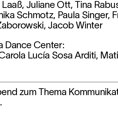
 Laaß, Juliane Ott, Tina Rab
ika Schmotz, Paula Singer, Fr
a Zaborowski, Jacob Winter
a Dance Center:
Carola Lucía Sosa Arditi, Ma
abend zum Thema Kommunikat
.