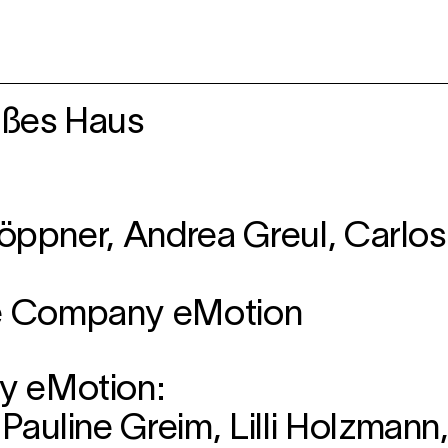
roßes Haus
Göppner, Andrea Greul, Carlos
e Company eMotion
y eMotion:
auline Greim, Lilli Holzmann