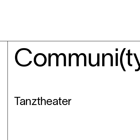
Communi(ty
Tanztheater