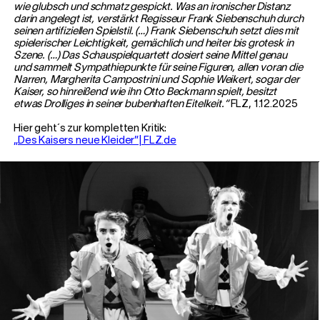
wie glubsch und schmatz gespickt. Was an ironischer Distanz
darin angelegt ist, verstärkt Regisseur Frank Siebenschuh durch
seinen artifiziellen Spielstil. (…) Frank Siebenschuh setzt dies mit
spielerischer Leichtigkeit, gemächlich und heiter bis grotesk in
Szene. (…) Das Schauspielquartett dosiert seine Mittel genau
und sammelt Sympathiepunkte für seine Figuren, allen voran die
Narren, Margherita Campostrini und Sophie Weikert, sogar der
Kaiser, so hinreißend wie ihn Otto Beckmann spielt, besitzt
etwas Drolliges in seiner bubenhaften Eitelkeit.“
FLZ, 1.12.2025
Hier geht´s zur kompletten Kritik:
„Des Kaisers neue Kleider”| FLZ.de