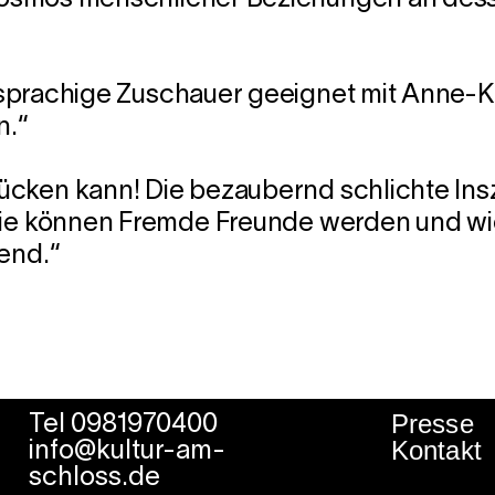
Kosmos menschlicher Beziehungen an dess
prachige Zuschauer geeignet mit Anne-Kath
n.
“
cken kann! Die bezaubernd schlichte Insze
 wie können Fremde Freunde werden und 
end.“
Presse
Tel 0981970400
Kontakt
info@kultur-am-
schloss.de