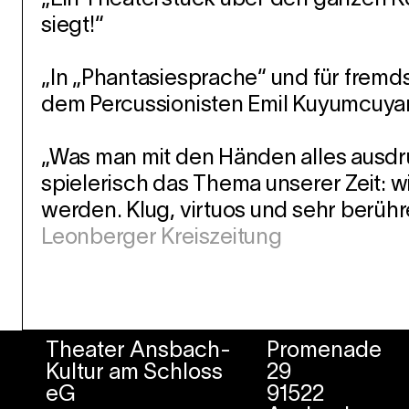
„
Ein Theaterstück über den ganzen 
siegt!
“
„
In „Phantasiesprache“ und für fremds
dem Percussionisten Emil Kuyumcuya
„Was man mit den Händen alles ausdrü
spielerisch das Thema unserer Zeit:
werden. Klug, virtuos und sehr berühr
Leonberger Kreiszeitung
Theater Ansbach-
Promenade
Kultur am Schloss
29
eG
91522