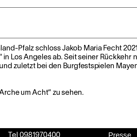
nland-Pfalz schloss Jakob Maria Fecht 202
in Los Angeles ab. Seit seiner Rückkehr 
t und zuletzt bei den Burgfestspielen May
 Arche um Acht“ zu sehen.
Presse
Tel 0981970400