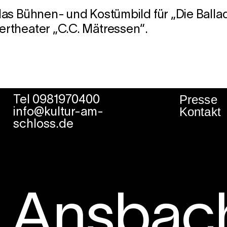
das Bühnen- und Kostümbild für „Die Ball
rtheater „C.C. Mätressen“.
Presse
Tel 0981970400
Kontakt
info@kultur-am-
schloss.de
r Ansbac