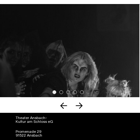
Theater Ansbach-
Kultur am Schloss eG
Promenade 29
91522 Ansbach