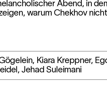
-melancholischer Abend, in d
igen, warum Chekhov nicht
i Gögelein, Kiara Kreppner, E
eidel, Jehad Suleimani