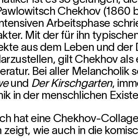
awlowitsch Chekhov (1860 bi
 intensiven Arbeitsphase schr
ter. Mit der für ihn typische
pekte aus dem Leben und der
darzustellen, gilt Chekhov al
eratur. Bei aller Melancholik
we
und
Der Kirschgarten
, imm
k in der menschlichen Existe
h hat eine Chekhov-Collage e
zeigt, wie auch in die komisc