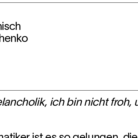
nisch
shenko
ncholik, ich bin nicht froh, 
iker ist es so gelungen, die 