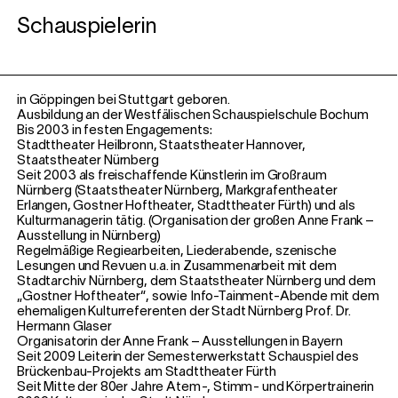
Schauspielerin
in Göppingen bei Stuttgart geboren.
Ausbildung an der Westfälischen Schauspielschule Bochum
Bis 2003 in festen Engagements:
Stadttheater Heilbronn, Staatstheater Hannover,
Staatstheater Nürnberg
Seit 2003 als freischaffende Künstlerin im Großraum
Nürnberg (Staatstheater Nürnberg, Markgrafentheater
Erlangen, Gostner Hoftheater, Stadttheater Fürth) und als
Kulturmanagerin tätig. (Organisation der großen Anne Frank –
Ausstellung in Nürnberg)
Regelmäßige Regiearbeiten, Liederabende, szenische
Lesungen und Revuen u.a. in Zusammenarbeit mit dem
Stadtarchiv Nürnberg, dem Staatstheater Nürnberg und dem
„Gostner Hoftheater“, sowie Info-Tainment-Abende mit dem
ehemaligen Kulturreferenten der Stadt Nürnberg Prof. Dr.
Hermann Glaser
Organisatorin der Anne Frank – Ausstellungen in Bayern
Seit 2009 Leiterin der Semesterwerkstatt Schauspiel des
Brückenbau-Projekts am Stadttheater Fürth
Seit Mitte der 80er Jahre Atem-, Stimm- und Körpertrainerin