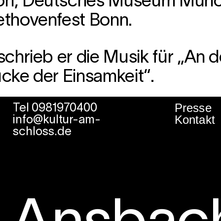
on, Deutsches Museum Mün
thovenfest Bonn.
chrieb er die Musik für „An 
cke der Einsamkeit“.
Presse
Tel 0981970400
Kontakt
info@kultur-am-
schloss.de