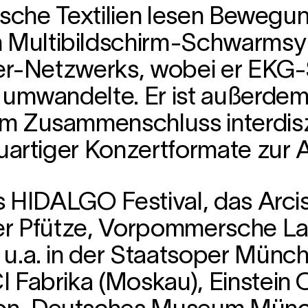
onische Textilien lesen Beweg
Multibildschirm-Schwarmsynt
ofer-Netzwerks, wobei er EKG
n umwandelte. Er ist außerde
 Zusammenschluss interdiszip
neuartiger Konzertformate zu
as HIDALGO Festival, das Arc
ter Pfütze, Vorpommersche La
u.a. in der Staatsoper Münch
Fabrika (Moskau), Einstein Ce