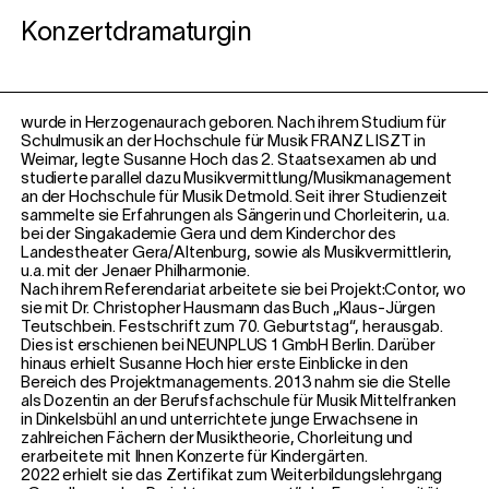
Konzertdramaturgin
wurde in Herzogenaurach geboren. Nach ihrem Studium für
Schulmusik an der Hochschule für Musik FRANZ LISZT in
Weimar, legte Susanne Hoch das 2. Staatsexamen ab und
studierte parallel dazu Musikvermittlung/Musikmanagement
an der Hochschule für Musik Detmold. Seit ihrer Studienzeit
sammelte sie Erfahrungen als Sängerin und Chorleiterin, u.a.
bei der Singakademie Gera und dem Kinderchor des
Landestheater Gera/Altenburg, sowie als Musikvermittlerin,
u.a. mit der Jenaer Philharmonie.
Nach ihrem Referendariat arbeitete sie bei Projekt:Contor, wo
sie mit Dr. Christopher Hausmann das Buch „Klaus-Jürgen
Teutschbein. Festschrift zum 70. Geburtstag“, herausgab.
Dies ist erschienen bei NEUNPLUS 1 GmbH Berlin. Darüber
hinaus erhielt Susanne Hoch hier erste Einblicke in den
Bereich des Projektmanagements. 2013 nahm sie die Stelle
als Dozentin an der Berufsfachschule für Musik Mittelfranken
in Dinkelsbühl an und unterrichtete junge Erwachsene in
zahlreichen Fächern der Musiktheorie, Chorleitung und
erarbeitete mit Ihnen Konzerte für Kindergärten.
2022 erhielt sie das Zertifikat zum Weiterbildungslehrgang