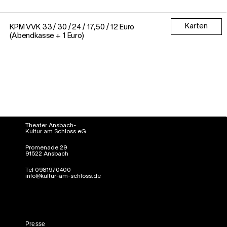
Karten
KPM VVK 33 / 30 / 24 / 17,50 / 12 Euro
(Abendkasse + 1 Euro)
Theater Ansbach-
Kultur am Schloss eG
Promenade 29
91522 Ansbach
Tel 0981970400
info@kultur-am-schloss.de
Presse