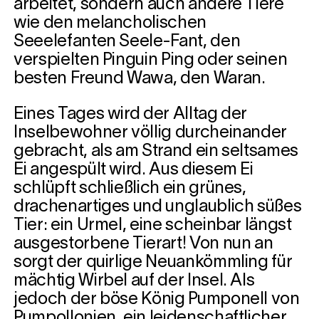
arbeitet, sondern auch andere Tiere
wie den melancholischen
Seeelefanten Seele-Fant, den
verspielten Pinguin Ping oder seinen
besten Freund Wawa, den Waran.
Eines Tages wird der Alltag der
Inselbewohner völlig durcheinander
gebracht, als am Strand ein seltsames
Ei angespült wird. Aus diesem Ei
schlüpft schließlich ein grünes,
drachenartiges und unglaublich süßes
Tier: ein Urmel, eine scheinbar längst
ausgestorbene Tierart! Von nun an
sorgt der quirlige Neuankömmling für
mächtig Wirbel auf der Insel. Als
jedoch der böse König Pumponell von
Pumpollonien, ein leidenschaftlicher