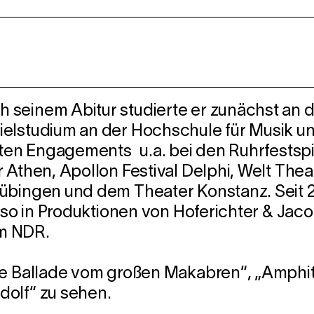
 seinem Abitur studierte er zunächst an 
ielstudium an der Hochschule für Musik u
lgten Engagements u.a. bei den Ruhrfests
 Athen, Apollon Festival Delphi, Welt Theat
bingen und dem Theater Konstanz. Seit 200
 so in Produktionen von Hoferichter & Jacob
m NDR.
ie Ballade vom großen Makabren“, „Amphit
dolf“ zu sehen.