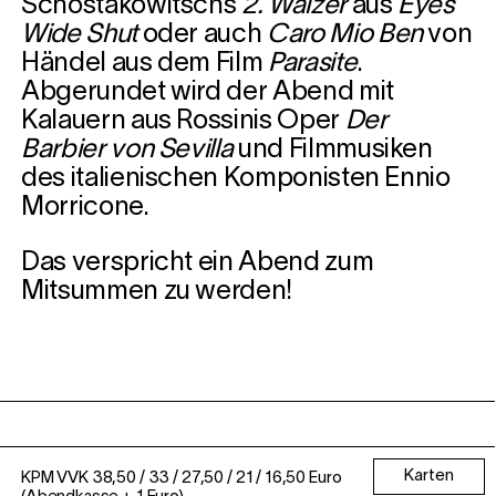
Schostakowitschs
2. Walzer
aus
Eyes
Wide Shut
oder auch
Caro Mio Ben
von
Händel aus dem Film
Parasite
.
Abgerundet wird der Abend mit
Kalauern aus Rossinis Oper
Der
Barbier von Sevilla
und Filmmusiken
des italienischen Komponisten Ennio
Morricone.
Das verspricht ein Abend zum
Mitsummen zu werden!
Karten
KPM VVK 38,50 / 33 / 27,50 / 21 / 16,50 Euro