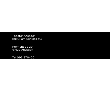
Theater Ansbach-
Kultur am Schloss eG
Promenade 29
91522 Ansbach
Tel 0981970400
info@kultur-am-schloss.de
Presse
Datenschutz
Impressum