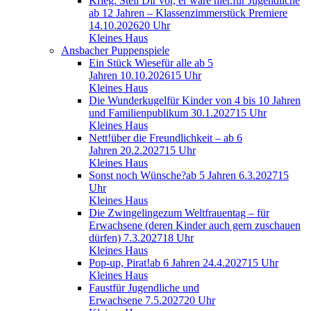
Krieg. Stell Dir vor, er wäre hier.
für Jugendliche
ab 12 Jahren – Klassenzimmerstück
Premiere
14.10.2026
20 Uhr
Kleines Haus
Ansbacher Puppenspiele
Ein Stück Wiese
für alle ab 5
Jahren
10.10.2026
15 Uhr
Kleines Haus
Die Wunderkugel
für Kinder von 4 bis 10 Jahren
und Familienpublikum
30.1.2027
15 Uhr
Kleines Haus
Nett!
über die Freundlichkeit – ab 6
Jahren
20.2.2027
15 Uhr
Kleines Haus
Sonst noch Wünsche?
ab 5 Jahren
6.3.2027
15
Uhr
Kleines Haus
Die Zwingelinge
zum Weltfrauentag – für
Erwachsene (deren Kinder auch gern zuschauen
dürfen)
7.3.2027
18 Uhr
Kleines Haus
Pop-up, Pirat!
ab 6 Jahren
24.4.2027
15 Uhr
Kleines Haus
Faust
für Jugendliche und
Erwachsene
7.5.2027
20 Uhr