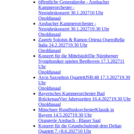
öffentliche Generalprobe - Ansbacher
Kammerorchester -
Neujahrskonzert
30.1.2027
10 Uhr
Onoldiasaal
Ansbacher Kammerorchester -
Neujahrskonzert
30.1.2027
19.30 Uhr
Onoldiasaal
Zagreb Soloists & Ramon Ortega Quero
Bella
Italia
24.2.2027
19.30 Uhr
Onoldiasaal
Konzert für die Mittelstufe
Die Nürnberger
Symphoniker spielen Beethoven
17.3.2027
11
Uhr
Onoldiasaal
Arcis Saxophon Quartett
JSB:48
17.3.2027
19.30
Uhr
Onoldiasaal
Bayerisches Kammerorchester Bad
Brückenau
Vier Jahreszeiten
16.4.2027
19.30 Uhr
Onoldiasaal
Münchner Rundfunkorchester
Klassik in
Bayern
14.5.2027
19.30 Uhr
Orangerie Ansbach - Blauer Saal
Konzert für die Grundschule
mit dem Delian
Quartett
7.+8.6.2027
10 Uhr