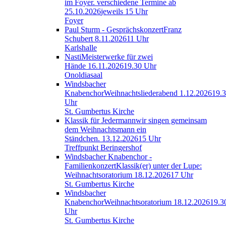
im Foyer.
verschiedene Termine ab
25.10.2026
jeweils 15 Uhr
Foyer
Paul Sturm - Gesprächskonzert
Franz
Schubert
8.11.2026
11 Uhr
Karlshalle
Nasti
Meisterwerke für zwei
Hände
16.11.2026
19.30 Uhr
Onoldiasaal
Windsbacher
Knabenchor
Weihnachtsliederabend
1.12.2026
19.
Uhr
St. Gumbertus Kirche
Klassik für Jedermann
wir singen gemeinsam
dem Weihnachtsmann ein
Ständchen.
13.12.2026
15 Uhr
Treffpunkt Beringershof
Windsbacher Knabenchor -
Familienkonzert
Klassik(er) unter der Lupe:
Weihnachtsoratorium
18.12.2026
17 Uhr
St. Gumbertus Kirche
Windsbacher
Knabenchor
Weihnachtsoratorium
18.12.2026
19.3
Uhr
St. Gumbertus Kirche