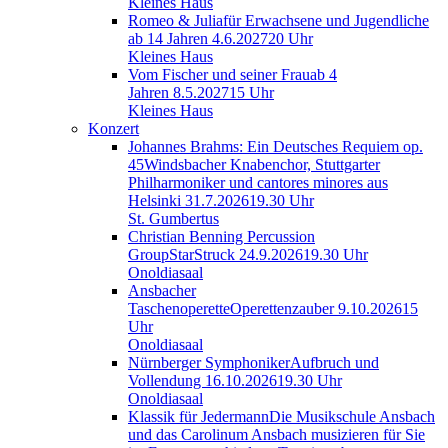
Kleines Haus
Romeo & Julia
für Erwachsene und Jugendliche
ab 14 Jahren
4.6.2027
20 Uhr
Kleines Haus
Vom Fischer und seiner Frau
ab 4
Jahren
8.5.2027
15 Uhr
Kleines Haus
Konzert
Johannes Brahms: Ein Deutsches Requiem op.
45
Windsbacher Knabenchor, Stuttgarter
Philharmoniker und cantores minores aus
Helsinki
31.7.2026
19.30 Uhr
St. Gumbertus
Christian Benning Percussion
Group
StarStruck
24.9.2026
19.30 Uhr
Onoldiasaal
Ansbacher
Taschenoperette
Operettenzauber
9.10.2026
15
Uhr
Onoldiasaal
Nürnberger Symphoniker
Aufbruch und
Vollendung
16.10.2026
19.30 Uhr
Onoldiasaal
Klassik für Jedermann
Die Musikschule Ansbach
und das Carolinum Ansbach musizieren für Sie