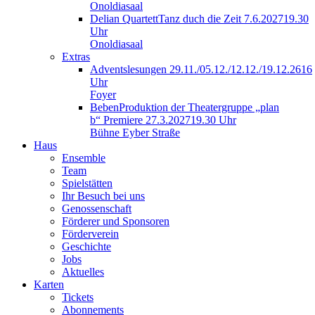
Onoldiasaal
Delian Quartett
Tanz duch die Zeit
7.6.2027
19.30
Uhr
Onoldiasaal
Extras
Adventslesungen
29.11./05.12./12.12./19.12.26
16
Uhr
Foyer
Beben
Produktion der Theatergruppe „plan
b“
Premiere 27.3.2027
19.30 Uhr
Bühne Eyber Straße
Haus
Ensemble
Team
Spielstätten
Ihr Besuch bei uns
Genossenschaft
Förderer und Sponsoren
Förderverein
Geschichte
Jobs
Aktuelles
Karten
Tickets
Abonnements