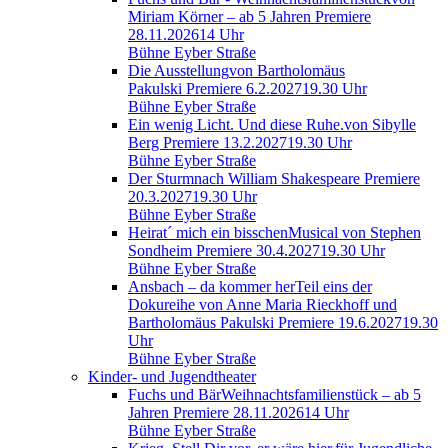
Miriam Körner – ab 5 Jahren
Premiere
28.11.2026
14 Uhr
Bühne Eyber Straße
Die Ausstellung
von Bartholomäus
Pakulski
Premiere 6.2.2027
19.30 Uhr
Bühne Eyber Straße
Ein wenig Licht. Und diese Ruhe.
von Sibylle
Berg
Premiere 13.2.2027
19.30 Uhr
Bühne Eyber Straße
Der Sturm
nach William Shakespeare
Premiere
20.3.2027
19.30 Uhr
Bühne Eyber Straße
Heirat´ mich ein bisschen
Musical von Stephen
Sondheim
Premiere 30.4.2027
19.30 Uhr
Bühne Eyber Straße
Ansbach – da kommer her
Teil eins der
Dokureihe von Anne Maria Rieckhoff und
Bartholomäus Pakulski
Premiere 19.6.2027
19.30
Uhr
Bühne Eyber Straße
Kinder- und Jugendtheater
Fuchs und Bär
Weihnachtsfamilienstück – ab 5
Jahren
Premiere 28.11.2026
14 Uhr
Bühne Eyber Straße