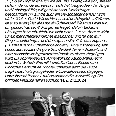
„(…) So ein Pinguin ist auch wie ein Kind. Er langweilt sich, streitet
sich mit den anderen, versöhnt sich, hat lustige Ideen, hat Angst
und Schuldgefühle, will getröstet sein. Kinderfragen
beschäftigen ihn, auf die auch ein Erwachsener gern Antwort
hätte. Gibt es Gott? Wieso lässt er Leid und Unglück zu? Warum
ist er so streng? Ist alles nur ein Schwindel? Was muss man tun,
um glücklich zu sein? Und gibt es Regeln dafür? Einfache
Lösungen hat auch Ulrich Hub nicht parat. Gut so. Aber er wirbt
für ein menschenfreundliches Miteinander und für den Mut,
Dinge zu hinterfragen und den eigenen Zweifeln nachzugehen.
(…) Britta Kristina Schreiber balanciert (…) ihre Inszenierung sehr
schön aus, sodass die gute Stunde dank feinem Spielwitz und
einer melancholisch grundierten Poesie zu einem Vergnügen
wird. (…) Sophie Weikert, Anna Woll und Jakob Maria Fecht
spielen ihr Watscheltrio mit komödiantischer Finesse und
kindlicher Herzlichkeit. Nicole Schneider setzt die Taube
tragikomisch als graugefiederte Oberaufpasserin dagegen.
Unter ihrer höfischen Attitüde simmert die Verzweiflung. Die
pfiffigen Pinguine helfen auch ihr.“
FLZ, 2.12.2024