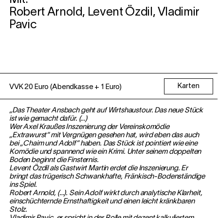
Mit:
Robert Arnold, Levent Özdil, Vladimir
Pavic
Karten
VVK 20 Euro (Abendkasse + 1 Euro)
„Das Theater Ansbach geht auf Wirtshaustour. Das neue Stück
ist wie gemacht dafür. (…)
Wer Axel Kraußes Inszenierung der Vereinskomödie
„Extrawurst“ mit Vergnügen gesehen hat, wird eben das auch
bei „Chaim und Adolf“ haben. Das Stück ist pointiert wie eine
Komödie und spannend wie ein Krimi. Unter seinem doppelten
Boden beginnt die Finsternis.
Levent Özdil als Gastwirt Martin erdet die Inszenierung. Er
bringt das trügerisch Schwankhafte, Fränkisch-Bodenständige
ins Spiel.
Robert Arnold, (…). Sein Adolf wirkt durch analytische Klarheit,
einschüchternde Ernsthaftigkeit und einen leicht kränkbaren
Stolz.