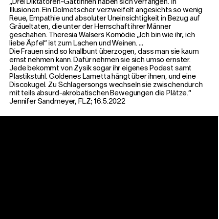
„Drei Diktatoren-Gattinnen haben sich verfangen. In
Illusionen. Ein Dolmetscher verzweifelt angesichts so wenig
Reue, Empathie und absoluter Uneinsichtigkeit in Bezug auf
Gräueltaten, die unter der Herrschaft ihrer Männer
geschahen. Theresia Walsers Komödie „Ich bin wie ihr, ich
liebe Äpfel“ ist zum Lachen und Weinen. …
Die Frauen sind so knallbunt überzogen, dass man sie kaum
ernst nehmen kann. Dafür nehmen sie sich umso ernster.
Jede bekommt von Zysik sogar ihr eigenes Podest samt
Plastikstuhl. Goldenes Lametta hängt über ihnen, und eine
Discokugel. Zu Schlagersongs wechseln sie zwischendurch
mit teils absurd-akrobatischen Bewegungen die Plätze.“
Jennifer Sandmeyer, FLZ; 16.5.2022