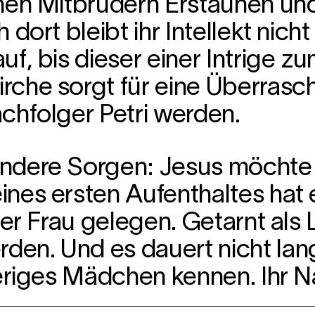
nen Mitbrüdern Erstaunen und
dort bleibt ihr Intellekt nich
f, bis dieser einer Intrige zu
rche sorgt für eine Überras
chfolger Petri werden.
ndere Sorgen: Jesus möchte 
nes ersten Aufenthaltes hat 
ner Frau gelegen. Getarnt als 
n. Und es dauert nicht lange 
ieriges Mädchen kennen. Ihr 