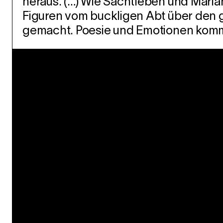
heraus. (…) Wie Sachtleben und Marian
Figuren vom buckligen Abt über den gr
gemacht. Poesie und Emotionen komme