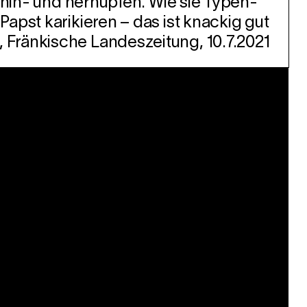
 hin- und herhüpfen. Wie sie Typen-
apst karikieren – das ist knackig gut
 Fränkische Landeszeitung, 10.7.2021