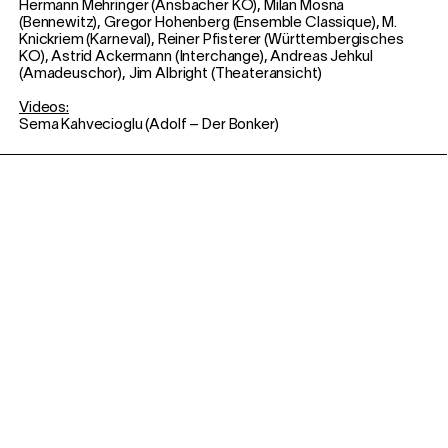
Hermann Mehringer (Ansbacher KO), Milan Mosna
(Bennewitz), Gregor Hohenberg (Ensemble Classique), M.
Knickriem (Karneval), Reiner Pfisterer (Württembergisches
KO), Astrid Ackermann (Interchange), Andreas Jehkul
(Amadeuschor), Jim Albright (Theateransicht)
Videos:
Sema Kahvecioglu (Adolf – Der Bonker)