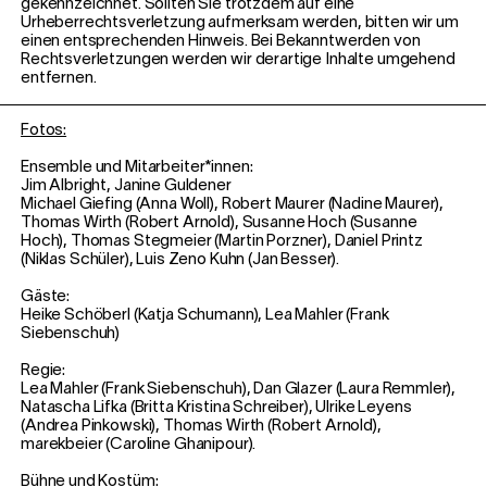
gekennzeichnet. Sollten Sie trotzdem auf eine
Urheberrechtsverletzung aufmerksam werden, bitten wir um
einen entsprechenden Hinweis. Bei Bekanntwerden von
Rechtsverletzungen werden wir derartige Inhalte umgehend
entfernen.
Fotos:
Ensemble und Mitarbeiter*innen:
Jim Albright, Janine Guldener
Michael Giefing (Anna Woll), Robert Maurer (Nadine Maurer),
Thomas Wirth (Robert Arnold), Susanne Hoch (Susanne
Hoch), Thomas Stegmeier (Martin Porzner), Daniel Printz
(Niklas Schüler), Luis Zeno Kuhn (Jan Besser).
Gäste:
Heike Schöberl (Katja Schumann), Lea Mahler (Frank
Siebenschuh)
Regie:
Lea Mahler (Frank Siebenschuh), Dan Glazer (Laura Remmler),
Natascha Lifka (Britta Kristina Schreiber), Ulrike Leyens
(Andrea Pinkowski), Thomas Wirth (Robert Arnold),
marekbeier (Caroline Ghanipour).
Bühne und Kostüm: