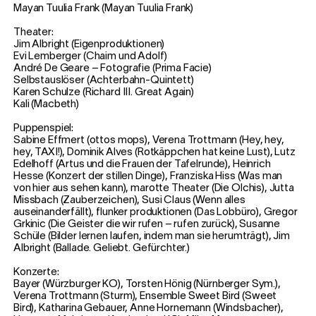
Mayan Tuulia Frank (Mayan Tuulia Frank)
Theater:
Jim Albright (Eigenproduktionen)
Evi Lemberger (Chaim und Adolf)
André De Geare – Fotografie (Prima Facie)
Selbstauslöser (Achterbahn-Quintett)
Karen Schulze (Richard III. Great Again)
Kali (Macbeth)
Puppenspiel:
Sabine Effmert (ottos mops), Verena Trottmann (Hey, hey,
hey, TAXI!), Dominik Alves (Rotkäppchen hat keine Lust), Lutz
Edelhoff (Artus und die Frauen der Tafelrunde), Heinrich
Hesse (Konzert der stillen Dinge), Franziska Hiss (Was man
von hier aus sehen kann), marotte Theater (Die Olchis), Jutta
Missbach (Zauberzeichen), Susi Claus (Wenn alles
auseinanderfällt), flunker produktionen (Das Lobbüro), Gregor
Grkinic (Die Geister die wir rufen – rufen zurück), Susanne
Schüle (Bilder lernen laufen, indem man sie herumträgt), Jim
Albright (Ballade. Geliebt. Gefürchter.)
Konzerte:
Bayer (Würzburger KO), Torsten Hönig (Nürnberger Sym.),
Verena Trottmann (Sturm), Ensemble Sweet Bird (Sweet
Bird), Katharina Gebauer, Anne Hornemann (Windsbacher),