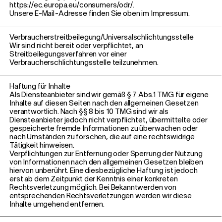
https://ec.europa.eu/consumers/odr/
.
Unsere E-Mail-Adresse finden Sie oben im Impressum.
Verbraucher­streit­beilegung/Universal­schlichtungs­stelle
Wir sind nicht bereit oder verpflichtet, an
Streitbeilegungsverfahren vor einer
Verbraucherschlichtungsstelle teilzunehmen.
Haftung für Inhalte
Als Diensteanbieter sind wir gemäß § 7 Abs.1 TMG für eigene
Inhalte auf diesen Seiten nach den allgemeinen Gesetzen
verantwortlich. Nach §§ 8 bis 10 TMG sind wir als
Diensteanbieter jedoch nicht verpflichtet, übermittelte oder
gespeicherte fremde Informationen zu überwachen oder
nach Umständen zu forschen, die auf eine rechtswidrige
Tätigkeit hinweisen.
Verpflichtungen zur Entfernung oder Sperrung der Nutzung
von Informationen nach den allgemeinen Gesetzen bleiben
hiervon unberührt. Eine diesbezügliche Haftung ist jedoch
erst ab dem Zeitpunkt der Kenntnis einer konkreten
Rechtsverletzung möglich. Bei Bekanntwerden von
entsprechenden Rechtsverletzungen werden wir diese
Inhalte umgehend entfernen.