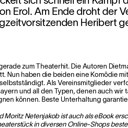
ckelt sich schnell ein Kampf d
on Erol. Am Ende droht der V
gzeitvorsitzenden Heribert g
gerade zum Theaterhit. Die Autoren Dietm
t. Nun haben die beiden eine Komödie mit
rselbstständigt. Als Vereinsmitglieder ve
ern und all den Typen, denen auch wir ta
nen können. Beste Unterhaltung garantier
oritz Netenjakob ist auch als eBook ersc
aterstück in diversen Online-Shops bestel