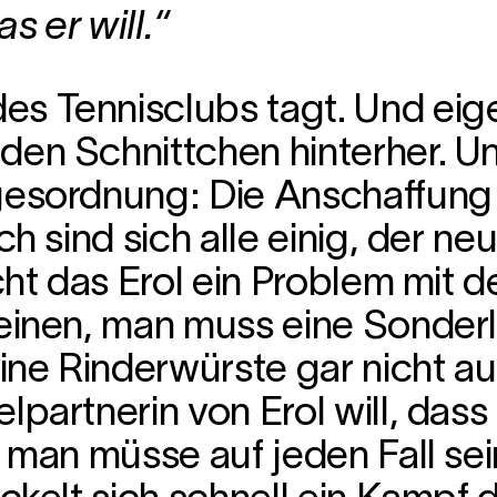
s er will.“
s Tennisclubs tagt. Und eigen
en Schnittchen hinterher. Un
gesordnung: Die Anschaffung e
ch sind sich alle einig, der ne
cht das Erol ein Problem mit d
meinen, man muss eine Sonder
eine Rinderwürste gar nicht 
partnerin von Erol will, dass e
, man müsse auf jeden Fall se